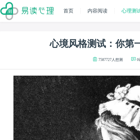
首页
内容阅读
心理测
心境风格测试：你第
7587727人想测
0