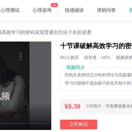
hot
心理测试
心理咨询
情感倾诉
求助问答
解高效学习的密码实现普通生到尖子生的逆袭
十节课破解高效学习的密
802人购买
好评度：100%
视频讲
视频简介
刘热生老师经过20年的理论与实践
学习问题都不是由孩子的先天智力和
构不完整、没有良好的学习习惯、缺
视频
度的内在根源。
¥0.30
VIP用户、可免费观看本
立即购买