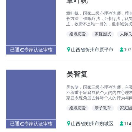
章叶帆
章叶帆，国家二级心理咨询师，擅
长方法：催眠疗法，O卡疗法，认知行
主，收费不是唯一目的，但非诚勿
婚姻恋爱
家庭困扰
人际
已通过专家认证审核
山西省忻州市原平市
19
吴智复
吴智复，国家三级心理咨询师，主
不着重于家庭成员个人的内在心理
家庭系统角度去解释个人的行为与
职从事于婚姻家庭、青少年学业心
婚姻恋爱
亲子教育
家庭
队加个人咨询有1000 小时以上个体
已通过专家认证审核
山西省朔州市朔城区
11