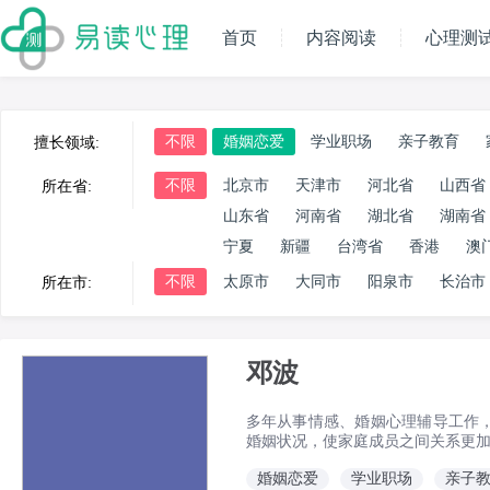
首页
内容阅读
心理测
不限
婚姻恋爱
学业职场
亲子教育
擅长领域:
不限
北京市
天津市
河北省
山西省
所在省:
山东省
河南省
湖北省
湖南省
宁夏
新疆
台湾省
香港
澳
不限
太原市
大同市
阳泉市
长治市
所在市:
邓波
多年从事情感、婚姻心理辅导工作
婚姻状况，使家庭成员之间关系更
婚姻恋爱
学业职场
亲子