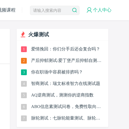
视频课程
个人中心
火爆测试
爱情挽回：你们分手后还会复合吗？
1
产后抑郁测试:爱丁堡产后抑郁自测量
2
表(EPDS)
你在职场中容易被排挤吗？
3
智商测试：瑞文标准智力在线测试题
4
AQ逆商测试，测测你的逆商指数
5
ABO信息素测试问卷，免费性取向测
6
试
脉轮测试：七脉轮能量测试、脉轮人
7
格测试