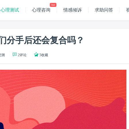
hot
心理测试
心理咨询
情感倾诉
求助问答
们分手后还会复合吗？
人想测
2评论
5收藏