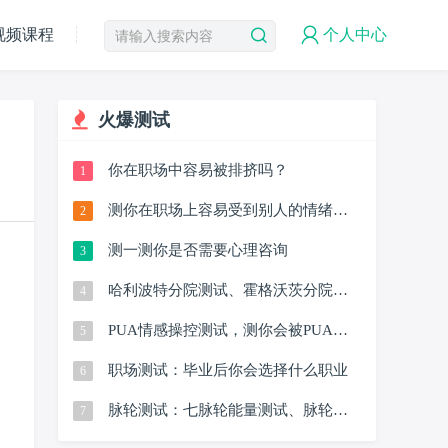
视频课程
个人中心
火爆测试
你在职场中容易被排挤吗？
1
测你在职场上容易受到别人的情绪影
2
响吗？
测一测你是否需要心理咨询
3
哈利波特分院测试、霍格沃茨分院测
4
试
PUA情感操控测试，测你会被PUA
5
吗？
职场测试：毕业后你会选择什么职业
6
脉轮测试：七脉轮能量测试、脉轮人
7
格测试