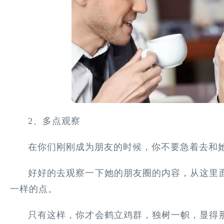
2、多点观察
在你们刚刚成为朋友的时候，你不要急着去和她
好好的去观察一下她的朋友圈的内容，从这里
一样的点。
只有这样，你才会鹤立鸡群，独树一帜，显得