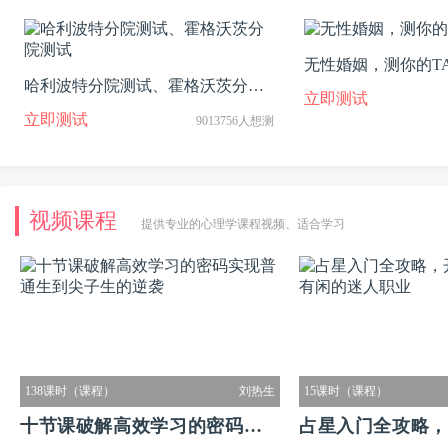
无性婚姻，测你的T
哈利波特分院测试、霍格沃茨分院
立即测试
测试
立即测试
9013756人想测
视频课程
提供专业的心理学课程视频、适合学习
138课时（课程）
刘热生
15课时（课程）
十节课破解高效学习的密码实现
占星入门全攻略，