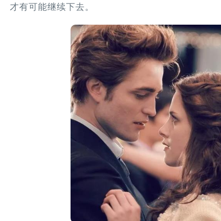
才有可能继续下去。