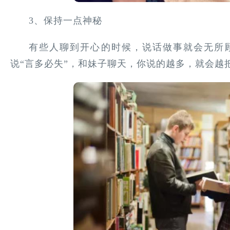
3、保持一点神秘
有些人聊到开心的时候，说话做事就会无所
说“言多必失”，和妹子聊天，你说的越多，就会越