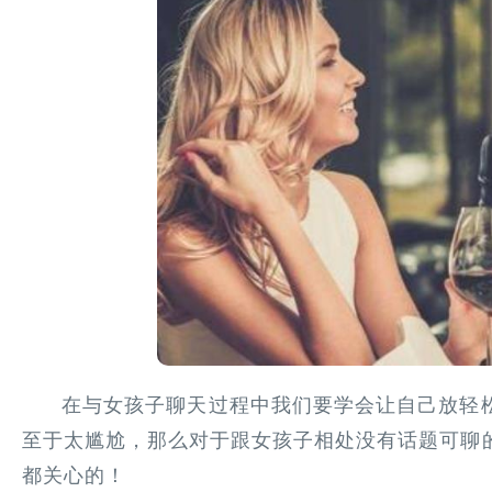
在与女孩子聊天过程中我们要学会让自己放轻
至于太尴尬，那么对于跟女孩子相处没有话题可聊
都关心的！