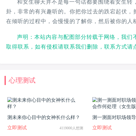
和女生聊天并不是每一句话都要围绕着女生转
卦，非常的有兴趣听的。你把你过去的跌宕起伏，
在倾听的过程中，会慢慢的了解你，然后被你的人
声明：本站内容与配图部分转载于网络，我们
取得联系，如有侵权请联系我们删除，联系方式请
心理测试
测未来你心目中的女神长什么样？
测一测面对职场领导
作何处理（女生版）
立即测试
立即测试
4119000人想测