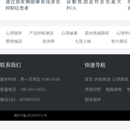
通过朋友圈能够发现潜在
容貌焦虑是对女生最大
抑郁症患者
PUA
心理测评
产后抑郁测试
心理健康
双向情感障碍
心理学
爱情挽回
咨询师
九型人格
智力测试
联系我们
快捷导航
服务时间：周一至周五 9:00-18:00
首页
内容阅读
心理测试
客服电话：189-5011-6652
求助问答
视频课程
微信/QQ：3070035470
团体测评
闽ICP备2022018711号