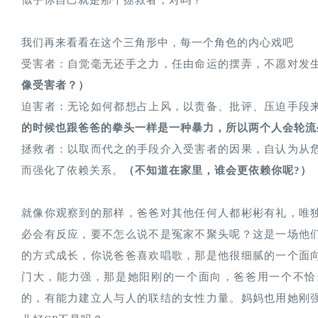
似乎你自己就是那个拯救者，对吗？
我们再来看看在这个三角形中，每一个角色的内心戏吧
受害者：自觉毫无还手之力，任由命运的摆弄，不愿对发
像受害者？）
迫害者：无论如何都想占上风，以责备、批评、压迫手段
的时候也跟爸爸的拳头一样是一种暴力，所以两个人会轮流
拯救者：以取而代之的手段介入受害者的因果，自认为从
而强化了依赖关系。
（不知道在家里，谁会更依赖你呢?）
就像你观察到的那样，爸爸对其他任何人都彬彬有礼，唯
必会有反应，要不怎么说不是冤家不聚头呢？这是一场他
的方式成长，你说爸爸喜欢唱歌，那是他很细腻的一个面
门大，能力强，那是她阳刚的一个面向，爸爸用一个不恰
的，有能力建立人与人的联结的女性力量。妈妈也用她刚