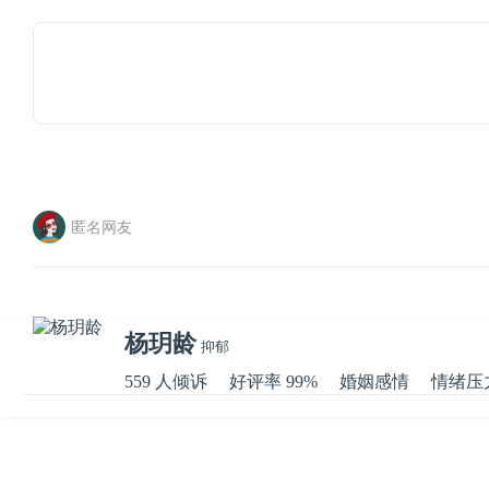
匿名网友
杨玥龄
抑郁
559 人倾诉
好评率 99%
婚姻感情
情绪压