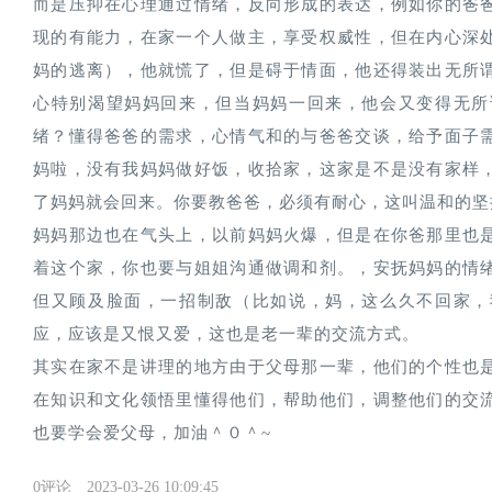
而是压抑在心理通过情绪，反向形成的表达，例如你的爸
现的有能力，在家一个人做主，享受权威性，但在内心深
妈的逃离），他就慌了，但是碍于情面，他还得装出无所
心特别渴望妈妈回来，但当妈妈一回来，他会又变得无所
绪？懂得爸爸的需求，心情气和的与爸爸交谈，给予面子
妈啦，没有我妈妈做好饭，收拾家，这家是不是没有家样
了妈妈就会回来。你要教爸爸，必须有耐心，这叫温和的坚
妈妈那边也在气头上，以前妈妈火爆，但是在你爸那里也
着这个家，你也要与姐姐沟通做调和剂。，安抚妈妈的情
但又顾及脸面，一招制敌（比如说，妈，这么久不回家，
应，应该是又恨又爱，这也是老一辈的交流方式。
其实在家不是讲理的地方由于父母那一辈，他们的个性也
在知识和文化领悟里懂得他们，帮助他们，调整他们的交
也要学会爱父母，加油＾０＾~
0评论
2023-03-26 10:09:45