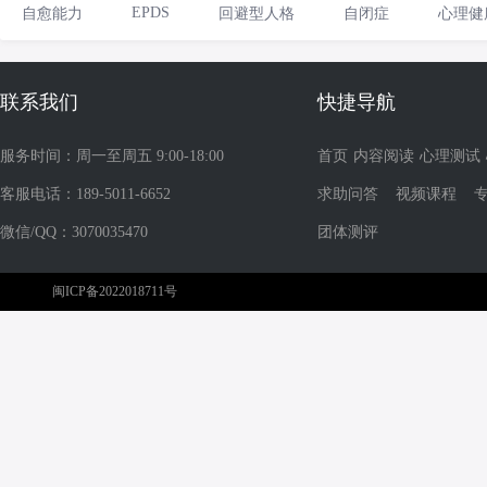
EPDS
自愈能力
回避型人格
自闭症
心理健
联系我们
快捷导航
服务时间：周一至周五 9:00-18:00
首页
内容阅读
心理测试
客服电话：189-5011-6652
求助问答
视频课程
微信/QQ：3070035470
团体测评
闽ICP备2022018711号