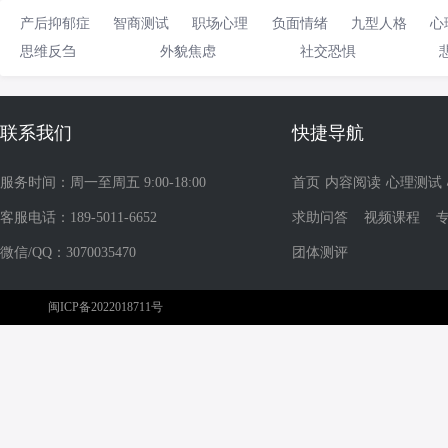
产后抑郁症
智商测试
职场心理
负面情绪
九型人格
心
思维反刍
外貌焦虑
社交恐惧
联系我们
快捷导航
服务时间：周一至周五 9:00-18:00
首页
内容阅读
心理测试
客服电话：189-5011-6652
求助问答
视频课程
微信/QQ：3070035470
团体测评
闽ICP备2022018711号