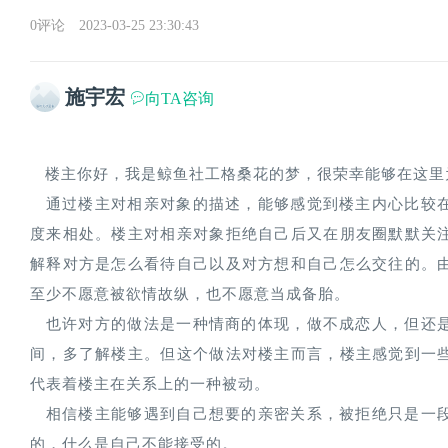
0评论
2023-03-25 23:30:43
施宇宏
向TA咨询
   楼主你好，我是鲸鱼社工格桑花的梦，很荣幸能够在这
   通过楼主对相亲对象的描述，能够感觉到楼主内心比较在意对方的一举一动，希望对方像自己一样用认真的态
度来相处。楼主对相亲对象拒绝自己后又在朋友圈默默关
解释对方是怎么看待自己以及对方想和自己怎么交往的。
至少不愿意被欲情故纵，也不愿意当成备胎。
   也许对方的做法是一种情商的体现，做不成恋人，但还是希望留住你这个人脉，也可能是希望再多观望一段时
间，多了解楼主。但这个做法对楼主而言，楼主感觉到一
代表着楼主在关系上的一种被动。
   相信楼主能够遇到自己想要的亲密关系，被拒绝只是一段经历，这段经历能够加深了解自己，什么是自己期待
的，什么是自己不能接受的。