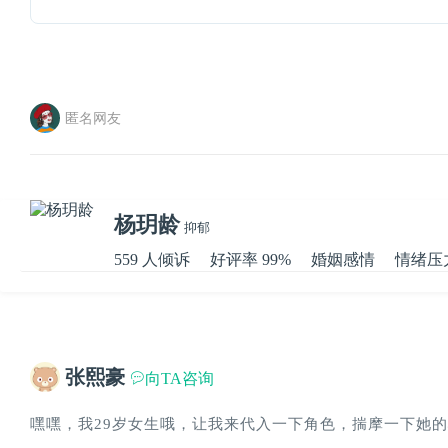
匿名网友
杨玥龄
抑郁
559 人倾诉
好评率 99%
婚姻感情
情绪压
张熙豪
向TA咨询
嘿嘿，我29岁女生哦，让我来代入一下角色，揣摩一下她