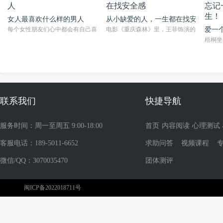
女人最喜欢什么样的男人
从小缺爱的人，一生都在找安全感
每个女性朋友们心中都会有自己喜欢的男人，而在生活中也有很多的男性朋友们对
电影《重庆森林》里，王菲饰演的阿菲喜欢上
爱一
梧桐坐
联系我们
快捷导航
服务时间：周一至周五 9:00-18:00
首页
内容阅读
心理测试
客服电话：189-5011-6652
求助问答
视频课程
微信/QQ：3070035470
团体测评
闽ICP备2022018711号