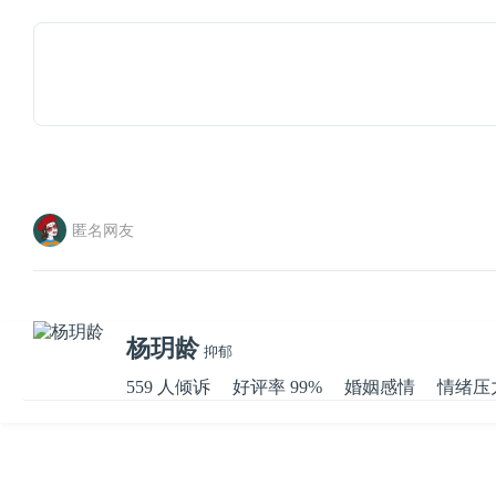
匿名网友
杨玥龄
抑郁
559 人倾诉
好评率 99%
婚姻感情
情绪压