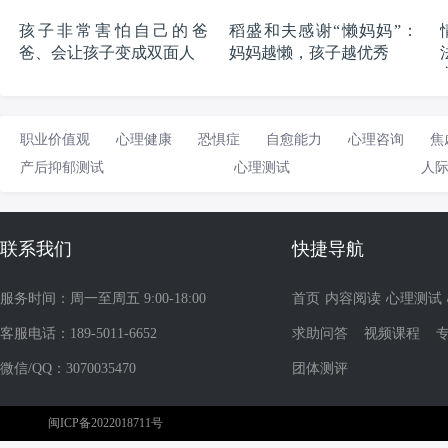
孩子非常害怕自己的爸
稻盛和夫感谢“懒妈妈”：
爸、会让孩子变成双面人
妈妈越懒，孩子越优秀
职业价值观
心理健康
恐惧症
自愈能力
心理咨询
焦
产后抑郁测试
心理测试
人
联系我们
快捷导航
服务时间：周一至周五 9:00-18:00
首页
内容阅读
心理测试
客服电话：189-5011-6652
求助问答
视频课程
微信/QQ：3070035470
团体测评
闽ICP备2022018711号