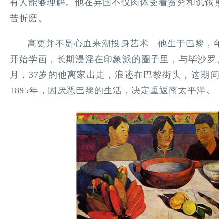
有人能够理解。他在异国不仅肉体受着贫穷和饥饿
苦折磨。
高更并不是心血来潮投身艺术，他生于巴黎，年
开始学画，长期浸淫在印象派的圈子里，与毕沙罗、
月，37岁的他离家出走，浪迹在巴黎街头，这期
1895年，因厌恶巴黎的生活，决定重返南太平洋。