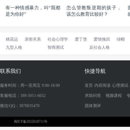
有一种情感暴力，叫“我都
怎么管教叛逆期的孩子，
是为你好”
该怎么教育比较好？
桃花运
亲密关系
社会心理学
爱丁堡
爱情挽回
绿帽
九型人格
智商测试
反社会人格
联系我们
快捷导航
服务时间：周一至周五 9:00-18:00
首页
内容阅读
心理测试
客服电话：189-5011-6652
求助问答
视频课程
微信/QQ：3070035470
团体测评
闽ICP备2022018711号