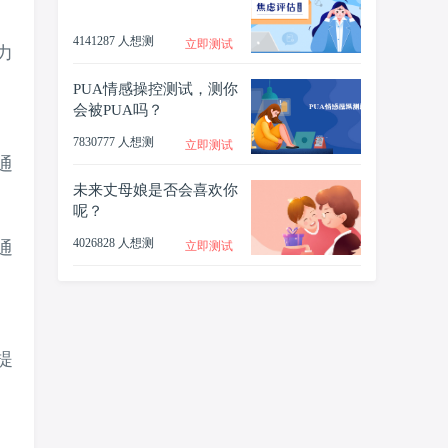
4141287 人想测
立即测试
力
PUA情感操控测试，测你
会被PUA吗？
7830777 人想测
立即测试
通
未来丈母娘是否会喜欢你
呢？
4026828 人想测
通
立即测试
提
、