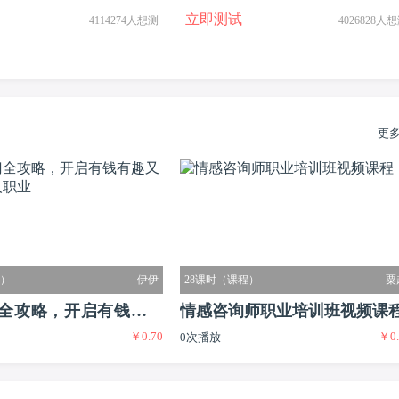
立即测试
4114274人想测
4026828人
更
程）
伊伊
28课时（课程）
粟
全攻略，开启有钱有趣
情感咨询师职业培训班视频课
￥0.70
￥0.
0次播放
迷人职业