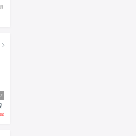
想测
多
超
程
80