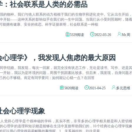
学：社会联系是人类的必需品
强的物种。我们与他人联系的动力植根于我们的生物学和进化史中。它从出生开始
中开始——这种关系的影响似乎在我们的一生中回荡。当我们从小受到照顾时，随
可能拥有健康、安全的依恋。科学证据表明，社会联系是一种核
5329阅读
2022-03-26
Mr.周
会心理学》，我发现人焦虑的最大原因
同学结婚。我发现，每次一回家，就完全没有状态工作，无论是读书、写作、还是
一开始，我以为是环境的问题，周围干扰因素比较多。但后来，我发现，自身问题
己的心不够稳。肯定有同学要问：如何能让心稳一点？在回答
5820阅读
2021-04-25
多元思维
社会心理学现象
的人觉得心理学是个很神秘的学科，其实不然，非常多的心理学相关都是和人密切
的心理学的道理和知识都是能够在生活中直接帮助我们的，10个经典社会心理学现
的可以用心理学很容易解释的事情呢。1、关系越好的，往往是最