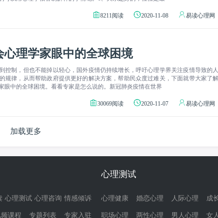
8211阅读
2020-11-08
易读心理网
会心理学家眼中的全球困境
到控制，但也不能掉以轻心，国外疫情仍持续增长，呼吁心理学界关注疫情导致的
的规律，从而帮助政府提供更好的解决方案，帮助民众度过难关，下面就带大家了
家眼中的全球困境。看看专家是怎么说的。新冠肺炎疫情在世界
30069阅读
2020-11-07
易读心理网
加载更多
心理测试
读
心理测试
心理咨询
情感倾诉
心理健康
婚恋心理
人际心理
成
视频课程
专题列表
专家入驻
职场心理
两性心理
男人心理
女