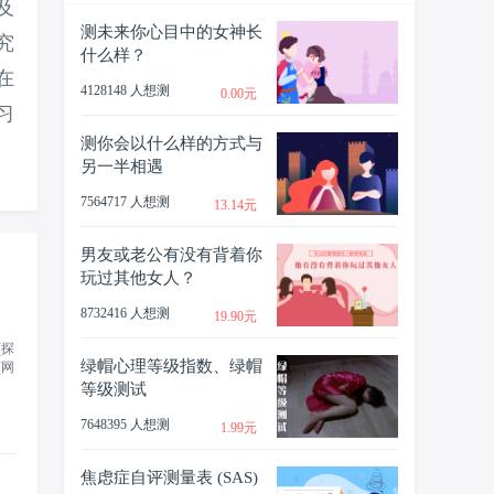
及
测未来你心目中的女神长
究
什么样？
在
4128148 人想测
0.00元
习
测你会以什么样的方式与
另一半相遇
7564717 人想测
13.14元
男友或老公有没有背着你
玩过其他女人？
8732416 人想测
19.90元
绿帽心理等级指数、绿帽
等级测试
7648395 人想测
1.99元
焦虑症自评测量表 (SAS)