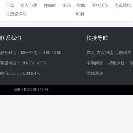
正念
女人心理
抑郁症
源码
智商
霍格沃茨
恋母情结
社交恐惧症
树洞
联系我们
快捷导航
服务时间：周一至周五 9:00-18:00
首页
内容阅读
心理测试
客服电话：189-5011-6652
求助问答
视频课程
微信/QQ：3070035470
团体测评
闽ICP备2022018711号