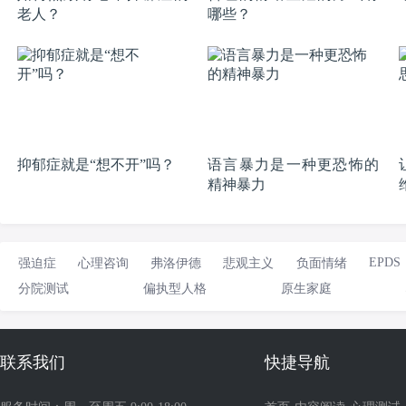
老人？
哪些？
抑郁症就是“想不开”吗？
语言暴力是一种更恐怖的
精神暴力
EPDS
强迫症
心理咨询
弗洛伊德
悲观主义
负面情绪
分院测试
偏执型人格
原生家庭
联系我们
快捷导航