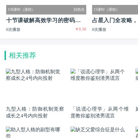
138课时（课程）
刘热生
15课时（课程）
十节课破解高效学习的密码实现
占星入门全攻略，
￥0.30
0次播放
0次播放
普通生到尖子生的逆袭
又有闲的迷人职业
相关推荐
九型人格：防御机制觉察
「说谎心理学」从两个维
成长之4号内向投射
度教你鉴别渣男谎言