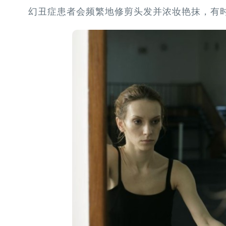
幻丑症患者会频繁地修剪头发并浓妆艳抹，有