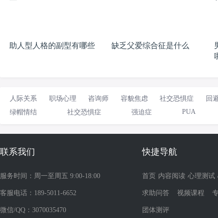
助人型人格的副型有哪些
缺乏父爱综合征是什么
人际关系
职场心理
咨询师
容貌焦虑
社交恐惧症
回
PUA
绿帽情结
社交恐惧症
强迫症
联系我们
快捷导航
服务时间：周一至周五 9:00-18:00
首页
内容阅读
心理测试
客服电话：189-5011-6652
求助问答
视频课程
微信/QQ：3070035470
团体测评