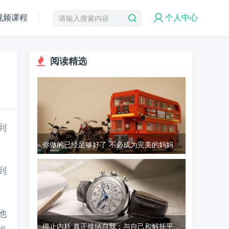
视频课程
个人中心
阅读精选
到
你做的已经足够好了 不必成为完美的妈妈
到
他
停止内耗 真正接纳自我：与自己和解抚平内