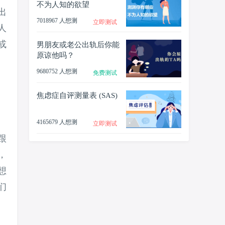
不为人知的欲望
出
7018967 人想测
立即测试
人
或
男朋友或老公出轨后你能
原谅他吗？
9680752 人想测
免费测试
焦虑症自评测量表 (SAS)
。
4165679 人想测
立即测试
跟
，
想
们