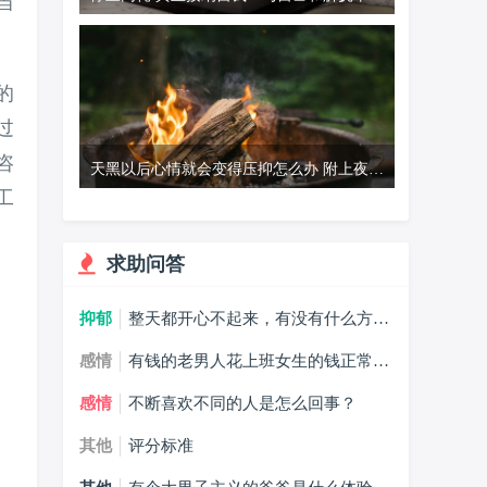
当
心的伤痕
的
过
咨
天黑以后心情就会变得压抑怎么办 附上夜间
工
情绪急救锦囊
求助问答
抑郁
整天都开心不起来，有没有什么方法
能摆脱抑郁症？
感情
有钱的老男人花上班女生的钱正常
吗？
感情
不断喜欢不同的人是怎么回事？
其他
评分标准