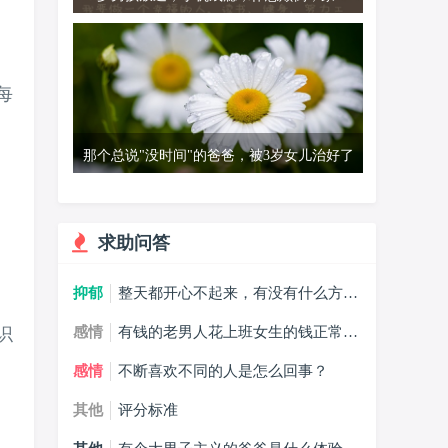
同款孩子吗？
每
那个总说"没时间"的爸爸，被3岁女儿治好了
求助问答
抑郁
整天都开心不起来，有没有什么方法
能摆脱抑郁症？
识
感情
有钱的老男人花上班女生的钱正常
吗？
感情
不断喜欢不同的人是怎么回事？
其他
评分标准