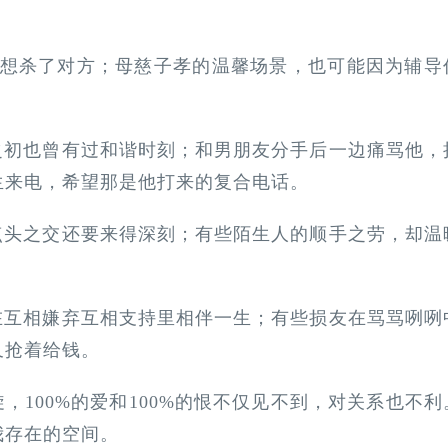
次想杀了对方；母慈子孝的温馨场景，也可能因为辅导
之初也曾有过和谐时刻；和男朋友分手后一边痛骂他，
生来电，希望那是他打来的复合电话。
点头之交还要来得深刻；有些陌生人的顺手之劳，却温
在互相嫌弃互相支持里相伴一生；有些损友在骂骂咧咧
又抢着给钱。
100%的爱和100%的恨不仅见不到，对关系也不利
我存在的空间。