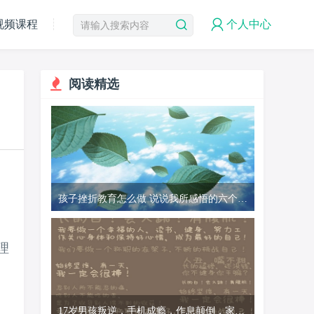
视频课程
个人中心
阅读精选
孩子挫折教育怎么做 说说我所感悟的六个正
确方法
理
17岁男孩叛逆，手机成瘾，作息颠倒，家有