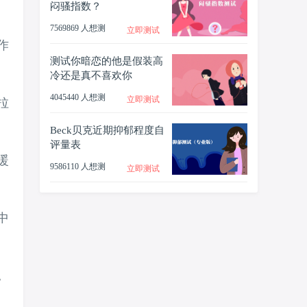
闷骚指数？
7569869 人想测
立即测试
作
测试你暗恋的他是假装高
冷还是真不喜欢你
4045440 人想测
立即测试
拉
Beck贝克近期抑郁程度自
评量表
暖
9586110 人想测
立即测试
中
。