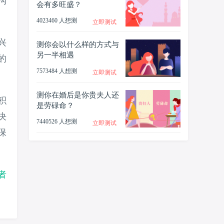
沟
会有多旺盛？
4023460 人想测
立即测试
兴
测你会以什么样的方式与
另一半相遇
的
7573484 人想测
立即测试
测你在婚后是你贵夫人还
积
是劳碌命？
决
7440526 人想测
立即测试
保
者