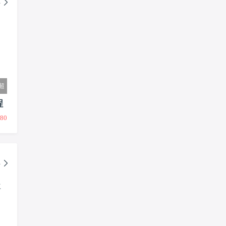
多
超
程
80
多