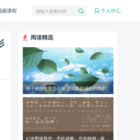
视频课程
个人中心
阅读精选
影
孩子挫折教育怎么做 说说我所感悟的六个正
确方法
17岁男孩叛逆，手机成瘾，作息颠倒，家有