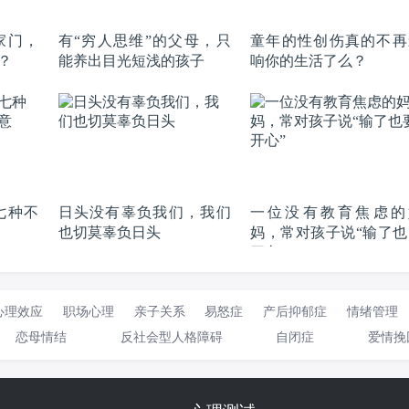
家门，
有“穷人思维”的父母，只
童年的性创伤真的不再
？
能养出目光短浅的孩子
响你的生活了么？
七种不
日头没有辜负我们，我们
一位没有教育焦虑的
也切莫辜负日头
妈，常对孩子说“输了也
开心”
心理效应
职场心理
亲子关系
易怒症
产后抑郁症
情绪管理
恋母情结
反社会型人格障碍
自闭症
爱情挽