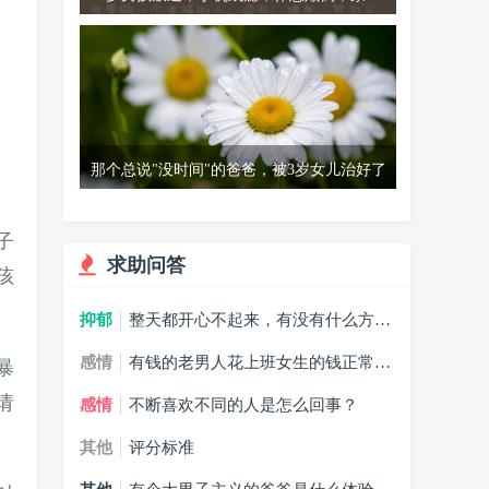
同款孩子吗？
那个总说"没时间"的爸爸，被3岁女儿治好了
子
求助问答
孩
抑郁
整天都开心不起来，有没有什么方法
能摆脱抑郁症？
感情
有钱的老男人花上班女生的钱正常
暴
吗？
请
感情
不断喜欢不同的人是怎么回事？
其他
评分标准