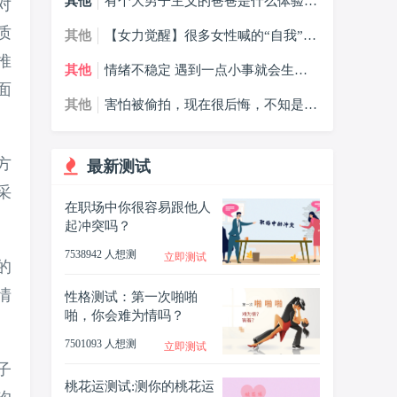
其他
有个大男子主义的爸爸是什么体验，
对
大男子主义的爸爸我该怎么办？
质
其他
【女力觉醒】很多女性喊的“自我”，
到底是什么？
推
其他
情绪不稳定 遇到一点小事就会生气
哭，什么情况？
面
其他
害怕被偷拍，现在很后悔，不知是否
会受到影响怎么办？
方
最新测试
采
在职场中你很容易跟他人
起冲突吗？
7538942 人想测
立即测试
的
情
性格测试：第一次啪啪
啪，你会难为情吗？
7501093 人想测
立即测试
子
桃花运测试:测你的桃花运