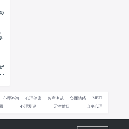
影
妈
要
MBTI
心理咨询
心理健康
智商测试
负面情绪
回
心理测评
无性婚姻
自卑心理