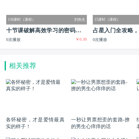
138课时（课程）
刘热生
15课时（课程）
十节课破解高效学习的密码实现
占星入门全攻略，
￥0.30
0次播放
0次播放
普通生到尖子生的逆袭
又有闲的迷人职业
相关推荐
各怀秘密，才是爱情最真
一秒让男票想歪的套路-撩
实的样子！
的男生心痒痒的话