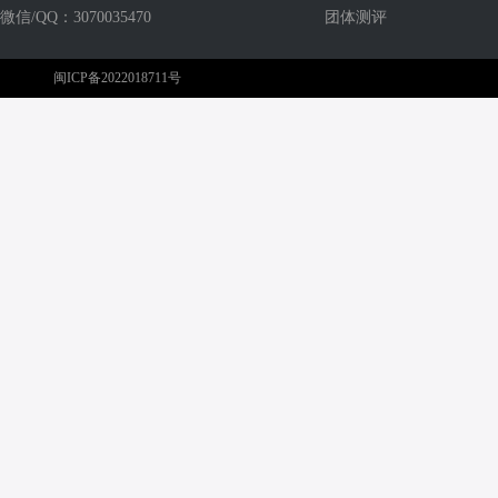
微信/QQ：3070035470
团体测评
闽ICP备2022018711号