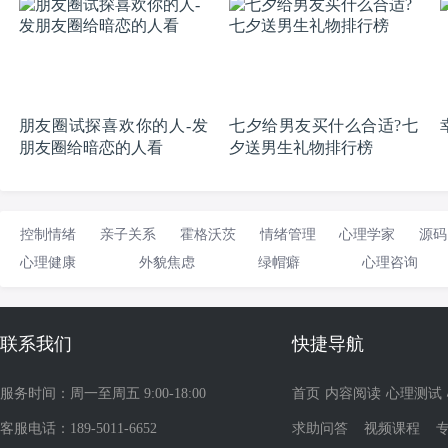
朋友圈试探喜欢你的人-发
七夕给男友买什么合适?七
朋友圈给暗恋的人看
夕送男生礼物排行榜
控制情绪
亲子关系
霍格沃茨
情绪管理
心理学家
源码
心理健康
外貌焦虑
绿帽癖
心理咨询
联系我们
快捷导航
服务时间：周一至周五 9:00-18:00
首页
内容阅读
心理测试
客服电话：189-5011-6652
求助问答
视频课程