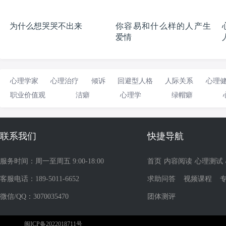
为什么想哭哭不出来
你容易和什么样的人产生
爱情
心理学家
心理治疗
倾诉
回避型人格
人际关系
心理
职业价值观
洁癖
心理学
绿帽癖
联系我们
快捷导航
服务时间：周一至周五 9:00-18:00
首页
内容阅读
心理测试
客服电话：189-5011-6652
求助问答
视频课程
微信/QQ：3070035470
团体测评
闽ICP备2022018711号