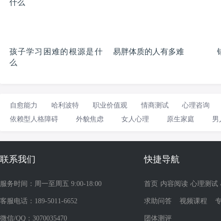
孩子学习困难的根源是什
易胖体质的人有多难
么
自愈能力
哈利波特
职业价值观
情商测试
心理咨询
依赖型人格障碍
外貌焦虑
女人心理
原生家庭
男
联系我们
快捷导航
服务时间：周一至周五 9:00-18:00
首页
内容阅读
心理测试
客服电话：189-5011-6652
求助问答
视频课程
微信/QQ：3070035470
团体测评