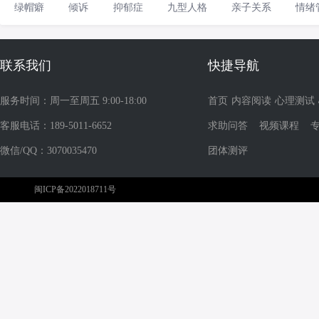
绿帽癖
倾诉
抑郁症
九型人格
亲子关系
情绪
联系我们
快捷导航
服务时间：周一至周五 9:00-18:00
首页
内容阅读
心理测试
客服电话：189-5011-6652
求助问答
视频课程
微信/QQ：3070035470
团体测评
闽ICP备2022018711号