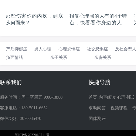
那些伤害你的内疚，到底
报复心理强的人有的4个特
从何而来？
点，快看看你身边的人有
没有
产后抑郁症
男人心理
心理恐惧症
社交恐惧症
反社会型
负面情绪
亲子关系
亲密关系
联系我们
快捷导航
服务时间：周一至周五 9:00-18:00
首页
内容阅读
心理测试
客服电话：189-5011-6652
求助问答
视频课程
微信/QQ：3070035470
团体测评
闽ICP备2022018711号