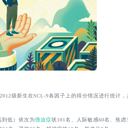
对2012级新生在SCL-9各因子上的得分情况进行统计，
。
高到低）依次为
强迫症
状101名、人际敏感60名、焦虑3