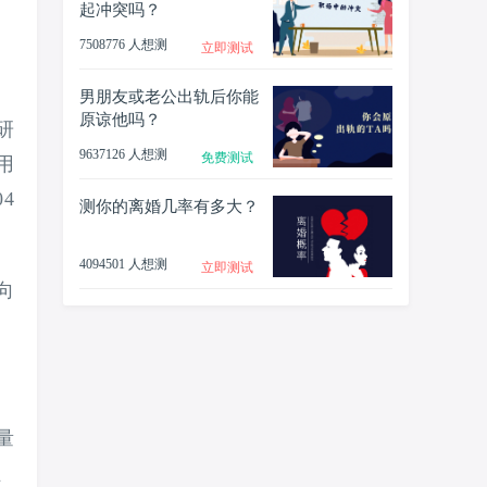
起冲突吗？
7508776 人想测
立即测试
男朋友或老公出轨后你能
原谅他吗？
研
9637126 人想测
免费测试
用
4
测你的离婚几率有多大？
4094501 人想测
立即测试
向
量
、