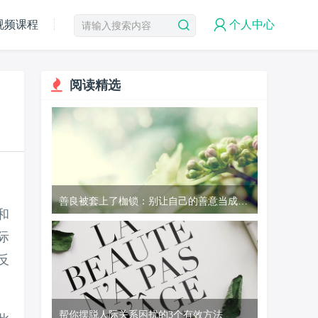
视频课程
个人中心
阅读精选
善良被套上了枷锁：别让自己的善意当成别
和
人的理所应当
际
反
帮你摆脱人际关系困扰的3个有效方法