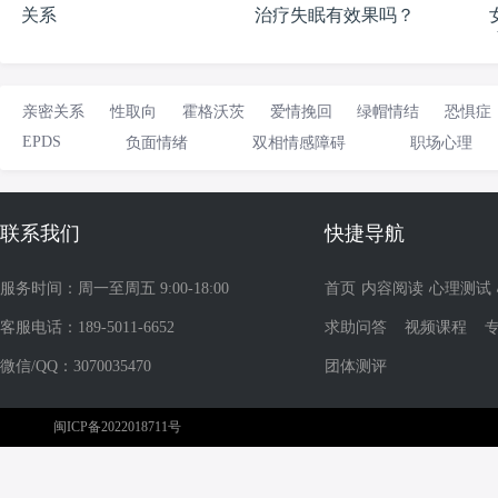
关系
治疗失眠有效果吗？
亲密关系
性取向
霍格沃茨
爱情挽回
绿帽情结
恐惧症
EPDS
负面情绪
双相情感障碍
职场心理
联系我们
快捷导航
服务时间：周一至周五 9:00-18:00
首页
内容阅读
心理测试
客服电话：189-5011-6652
求助问答
视频课程
微信/QQ：3070035470
团体测评
闽ICP备2022018711号