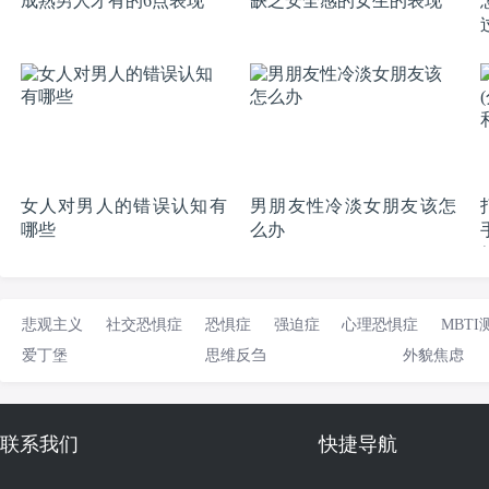
成熟男人才有的6点表现
缺乏安全感的女生的表现
女人对男人的错误认知有
男朋友性冷淡女朋友该怎
哪些
么办
悲观主义
社交恐惧症
恐惧症
强迫症
心理恐惧症
MBTI
爱丁堡
思维反刍
外貌焦虑
联系我们
快捷导航